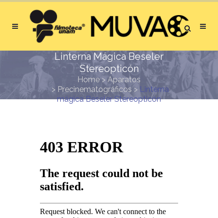
Linterna Mágica Beseler
Stereopticón
Home
>
Aparatos
>
Precinematográficos
>
Linterna
mágica Beseler Stereopticón