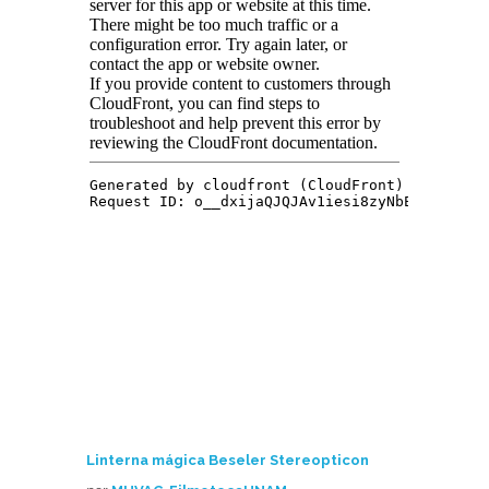
Linterna mágica Beseler Stereopticon