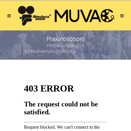
Praxinoscopio
Home
>
Aparatos
>
Precinematográficos
>
Praxinoscopio