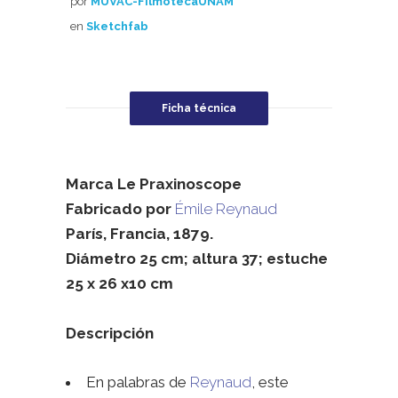
por
MUVAC-FilmotecaUNAM
en
Sketchfab
Ficha técnica
Marca Le Praxinoscope
Fabricado por
Émile Reynaud
París, Francia, 1879.
Diámetro 25 cm; altura 37; estuche
25 x 26 x10 cm
Descripción
En palabras de
Reynaud
, este