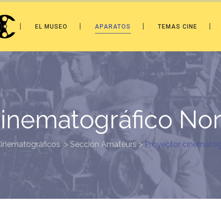
CIO
EL MUSEO
APARATOS
TEMAS CINE
Cinematográfico No
inematográficos
>
Sección Amateurs
>
Proyector cinematog